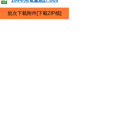
104年用電量統計.ods
批次下載附件[下載ZIP檔]