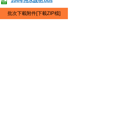
104年用水說明.ods
批次下載附件[下載ZIP檔]