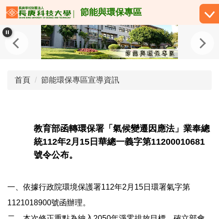
跳
節能與環保專區
到
主
要
內
容
區
首頁
節能環保專區宣導資訊
教育部函轉環保署「氣候變遷因應法」業奉總
統112年2月15日華總一義字第11200010681
號令公布。
一、依據行政院環境保護署112年2月15日環署氣字第
1121018900號函辦理。
二、本次修正重點為納入2050年淨零排放目標、確立部會