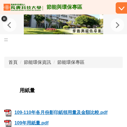
跳
節能與環保專區
到
主
要
內
容
:::
區
首頁
節能環保資訊
節能環保專區
用紙量
109-110年各月份影印紙領用量及金額比較.pdf
109年用紙量.pdf