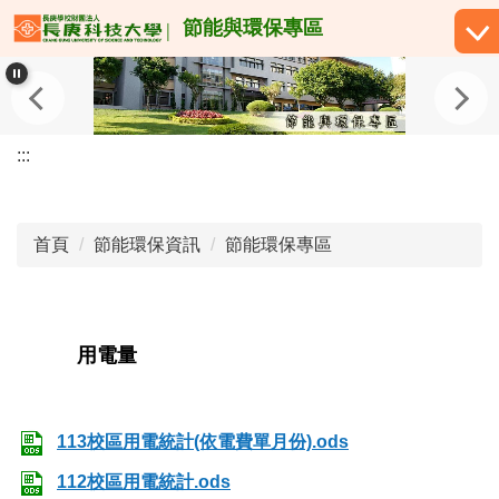
跳
節能與環保專區
到
主
要
內
容
:::
區
首頁
節能環保資訊
節能環保專區
用電量
113校區用電統計(依電費單月份).ods
112校區用電統計.ods