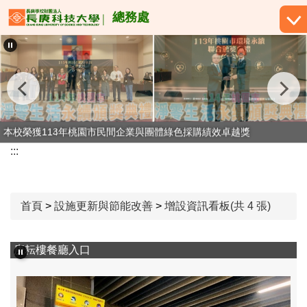
跳
總務處
到
主
要
內
容
區
本校榮獲113年桃園市民間企業與團體綠色採購績效卓越獎
本校榮獲114年桃園市民間企業與團體綠色採購績效卓越獎
:::
首頁
>
設施更新與節能改善
>
增設資訊看板(共 4 張)
庚耘樓餐廳入口