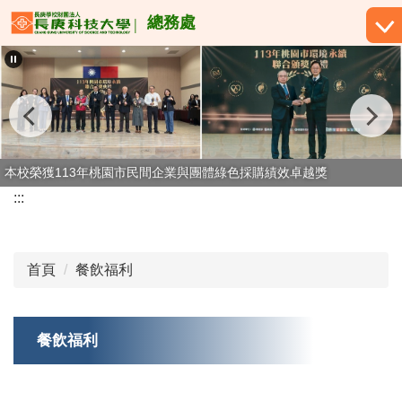
跳
總務處
到
主
要
內
容
區
本校榮獲113年桃園市民間企業與團體綠色採購績效卓越獎
本校榮獲114年桃園市民間企業與團體綠色採購績效卓越獎
:::
首頁
餐飲福利
餐飲福利