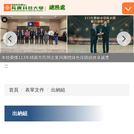
跳
總務處
到
主
要
內
容
區
本校榮獲113年桃園市民間企業與團體綠色採購績效卓越獎
本校榮獲114年桃園市民間企業與團體綠色採購績效卓越獎
:::
首頁
表單文件
出納組
出納組