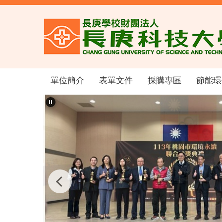
跳
到
主
要
內
容
區
單位簡介
表單文件
採購專區
節能環