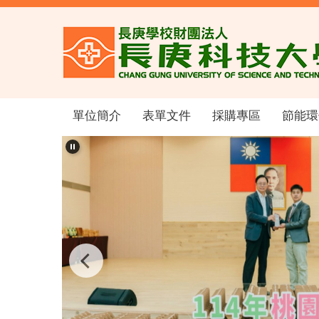
跳
到
主
要
內
容
區
單位簡介
表單文件
採購專區
節能環