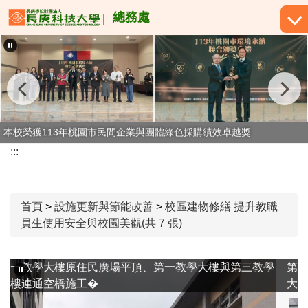
跳
總務處
到
主
要
內
容
區
本校榮獲113年桃園市民間企業與團體綠色採購績效卓越獎
本校榮獲114年桃園市民間企業與團體綠色採購績效卓越獎
:::
首頁
>
設施更新與節能改善
>
校區建物修繕 提升教職
員生使用安全與校園美觀(共 7 張)
學
第一教學大樓原住民廣場平頂、第一教學大樓與第三教學
大樓連通空橋施工�