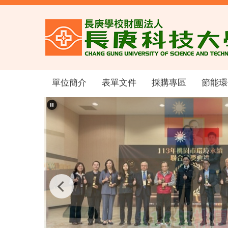
跳
到
主
要
內
容
區
單位簡介
表單文件
採購專區
節能環