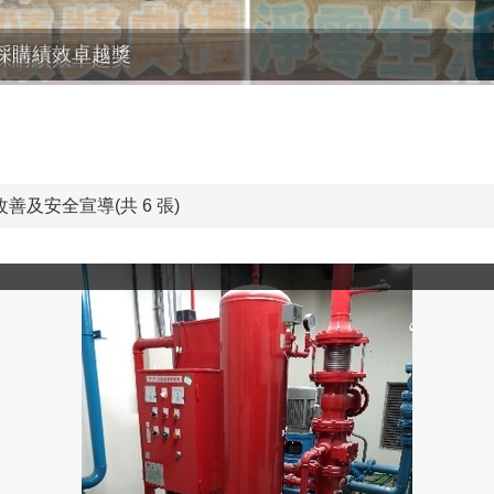
採購績效卓越獎
及安全宣導(共 6 張)