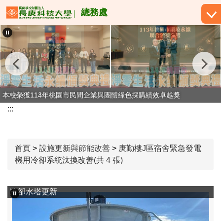
跳
總務處
到
主
要
內
容
區
本校榮獲113年桃園市民間企業與團體綠色採購績效卓越獎
本校榮獲114年桃園市民間企業與團體綠色採購績效卓越獎
:::
首頁
>
設施更新與節能改善
>
庚勤樓J區宿舍緊急發電
機用冷卻系統汰換改善(共 4 張)
緊急發電機用冷卻循環水泵浦組、管路更新