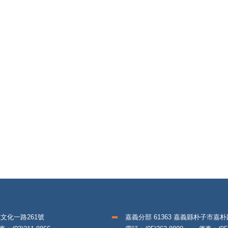
區文化一路261號
嘉義分部 61363 嘉義縣朴子市嘉