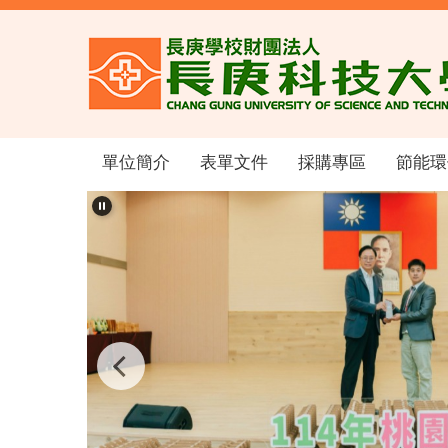
跳
到
主
要
內
容
區
單位簡介
表單文件
採購專區
節能環