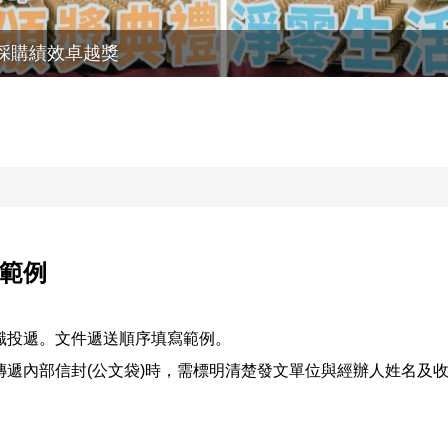
採購績效卓越獎
範例
識投遞。文件遞送順序填寫範例。
遞內部信封(公文袋)時，需標明清楚發文單位與經辦人姓名及收