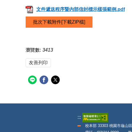
文件遞送程序暨內部信封標示樣張範例.pdf
批次下載附件[下載ZIP檔]
瀏覽數:
3413
友善列印
:::
校本部 33303 桃園市龜山