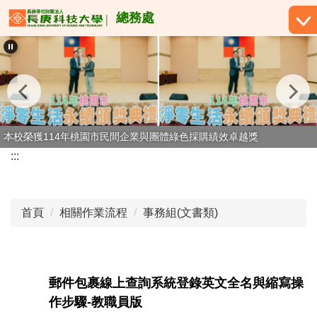
跳
總務處
到
主
要
內
容
區
本校榮獲114年桃園市民間企業與團體綠色採購績效卓越獎
:::
首頁
相關作業流程
事務組(文書類)
郵件包裹線上查詢系統登錄英文全名與縮寫操
作步驟-教職員版