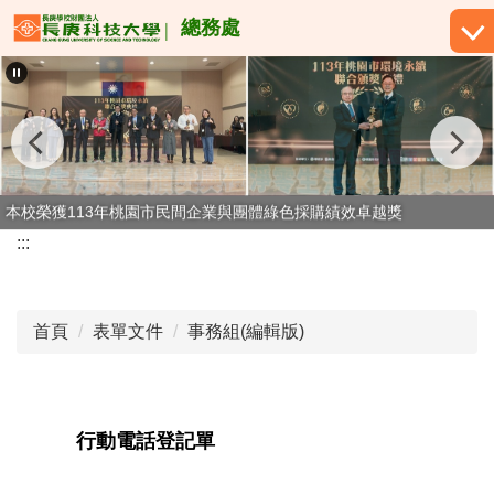
跳
總務處
到
主
要
內
容
區
本校榮獲113年桃園市民間企業與團體綠色採購績效卓越獎
本校榮獲114年桃園市民間企業與團體綠色採購績效卓越獎
:::
首頁
表單文件
事務組(編輯版)
行動電話登記單