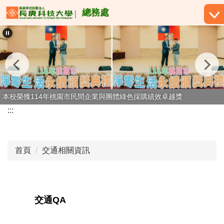
跳
總務處
到
主
要
內
容
區
本校榮獲114年桃園市民間企業與團體綠色採購績效卓越獎
:::
首頁
交通相關資訊
交通QA