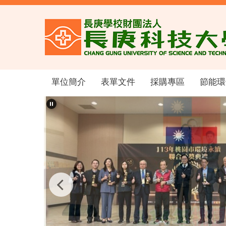
跳
到
主
要
內
容
區
單位簡介
表單文件
採購專區
節能環