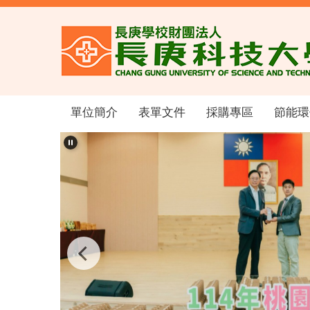
跳
到
主
要
內
容
區
單位簡介
表單文件
採購專區
節能環