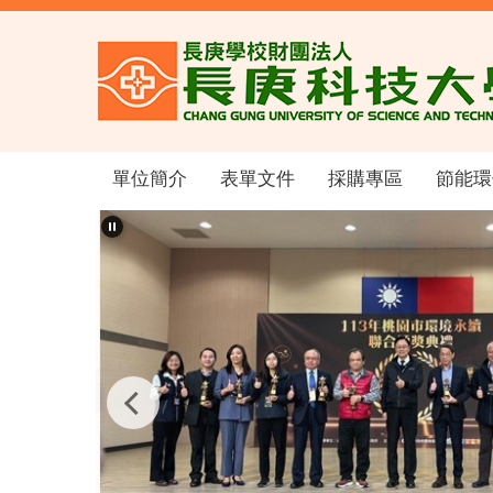
跳
到
主
要
內
容
區
單位簡介
表單文件
採購專區
節能環