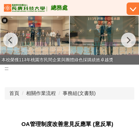
跳
總務處
到
主
要
內
容
區
本校榮獲113年桃園市民間企業與團體綠色採購績效卓越獎
本校榮獲114年桃園市民間企業與團體綠色採購績效卓越獎
:::
首頁
相關作業流程
事務組(文書類)
OA管理制度改善意見反應單 (意反單)