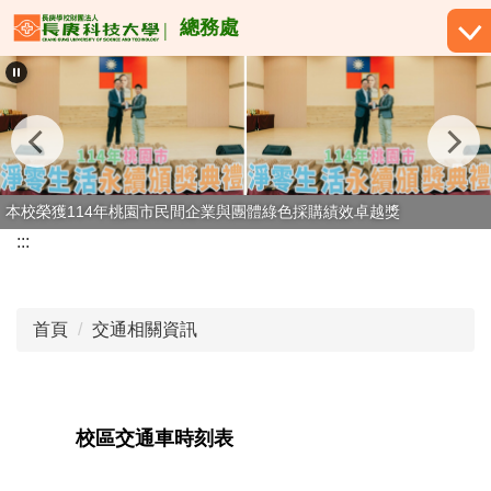
跳
總務處
到
主
要
內
容
區
本校榮獲114年桃園市民間企業與團體綠色採購績效卓越獎
:::
首頁
交通相關資訊
校區交通車時刻表