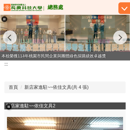
跳
總務處
到
主
要
內
容
區
本校榮獲113年桃園市民間企業與團體綠色採購績效卓越獎
本校榮獲114年桃園市民間企業與團體綠色採購績效卓越獎
:::
首頁
新店家進駐~~依佳文具(共 4 張)
新店家進駐~~依佳文具3