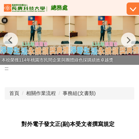
跳
總務處
到
主
要
內
容
區
本校榮獲114年桃園市民間企業與團體綠色採購績效卓越獎
:::
首頁
相關作業流程
事務組(文書類)
對外電子發文正(副)本受文者撰寫規定