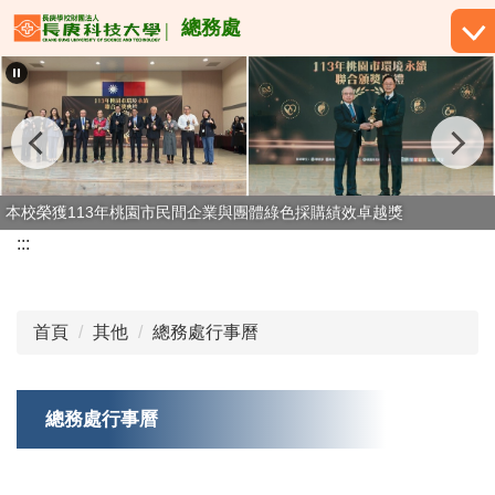
跳
總務處
到
主
要
內
容
區
本校榮獲113年桃園市民間企業與團體綠色採購績效卓越獎
本校榮獲114年桃園市民間企業與團體綠色採購績效卓越獎
:::
首頁
其他
總務處行事曆
總務處行事曆