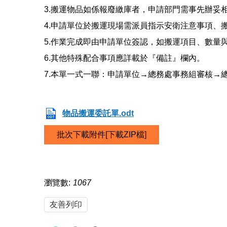
3.搬運物品如係報廢繳庫者，申請部門需事先辦妥
4.申請單位於搬運現場需派員指示安衛注意事項、
5.作業完成即由申請單位簽認，如搬運項目、數
6.其他特殊配合事項應詳載於『備註』欄內。
7.本單一式一聯：申請單位→總務處事務組審核→
物品搬運委託單.odt
批次下載附件[下載ZIP檔]
瀏覽數:
1067
友善列印