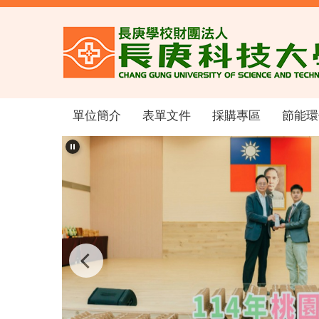
跳
到
主
要
內
容
區
單位簡介
表單文件
採購專區
節能環