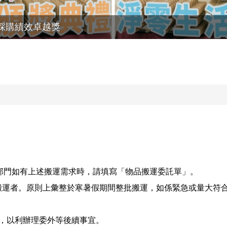
採購績效卓越獎
部門如有上述搬運需求時，請填寫「物品搬運委託單」。
能搬運者。原則上彙整於寒暑假期間整批搬運，如係緊急或量大符
組，以利辦理委外等後續事宜。