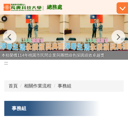
跳
總務處
到
主
要
內
容
區
本校榮獲114年桃園市民間企業與團體綠色採購績效卓越獎
:::
首頁
相關作業流程
事務組
事務組