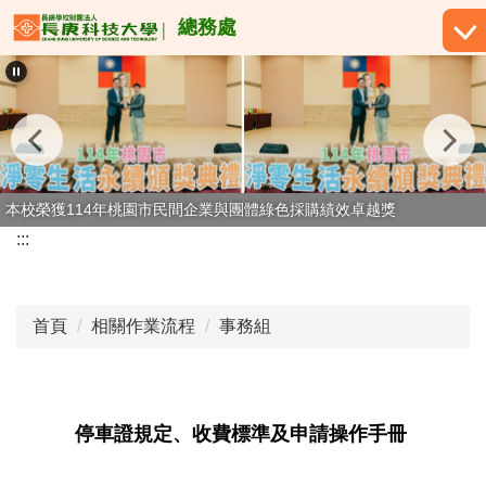
跳
總務處
到
主
要
內
容
區
本校榮獲114年桃園市民間企業與團體綠色採購績效卓越獎
:::
首頁
相關作業流程
事務組
停車證規定、收費標準及申請操作手冊